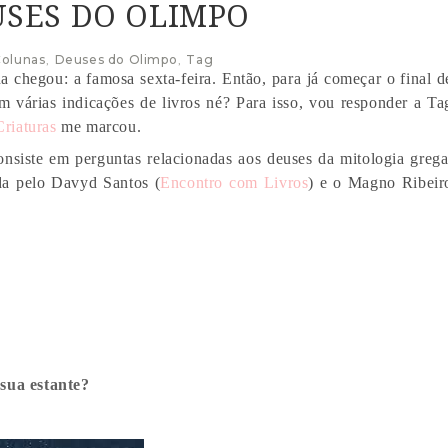
USES DO OLIMPO
olunas
,
Deuses do Olimpo
,
Tag
 chegou: a famosa sexta-feira. Então, para já começar o final d
várias indicações de livros né? Para isso, vou responder a Ta
Criaturas
me marcou.
nsiste em perguntas relacionadas aos deuses da mitologia grega
da pelo Davyd Santos (
Encontro com Livros
) e o Magno Ribeir
 sua estante?