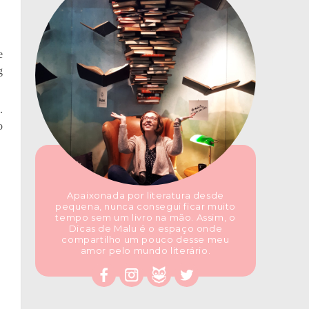
e
g
.
o
Apaixonada por literatura desde
pequena, nunca consegui ficar muito
tempo sem um livro na mão. Assim, o
Dicas de Malu é o espaço onde
compartilho um pouco desse meu
amor pelo mundo literário.