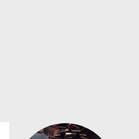
NOS
[LISTA] SÉRIES QUE EU QUERO CONTINU
VER POST