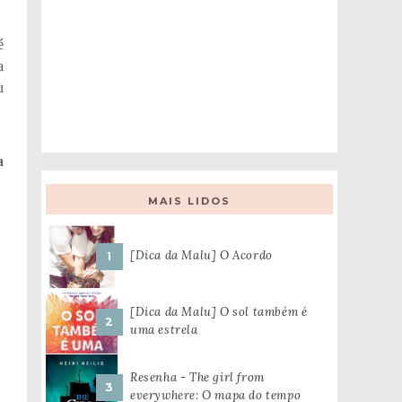
é
a
u
a
MAIS LIDOS
[Dica da Malu] O Acordo
[Dica da Malu] O sol também é
uma estrela
Resenha - The girl from
everywhere: O mapa do tempo