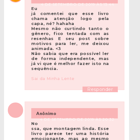
4 DE SETEMBRO DE 2019 ÀS 13:44
Eu
já comentei que esse livro
chama atenção logo pela
capa, né? hahaha
Mesmo não curtindo tanto o
gênero, fico tentada com as
resenhas E seu post sobre
motivos para ler, me deixou
animada. <3
Não sabia que era possível ler
de forma independente, mas
já vi que é melhor fazer isto na
sequência.
Sai da Minha Lente
Responder
Anônimo
4 DE SETEMBRO DE 2019 ÀS 20:32
No
ssa, que montagem linda. Esse
livro parece ter uma história
emocionante, mas ao mesmo