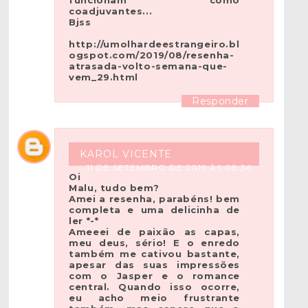
funcionam como
coadjuvantes...
Bjss
http://umolhardeestrangeiro.bl
ogspot.com/2019/08/resenha-
atrasada-volto-semana-que-
vem_29.html
Responder
KAROL VICENTE
11 DE SETEMBRO DE 2019 ÀS 08:36
Oi
Malu, tudo bem?
Amei a resenha, parabéns! bem
completa e uma delicinha de
ler *-*
Ameeei de paixão as capas,
meu deus, sério! E o enredo
também me cativou bastante,
apesar das suas impressões
com o Jasper e o romance
central. Quando isso ocorre,
eu acho meio frustrante