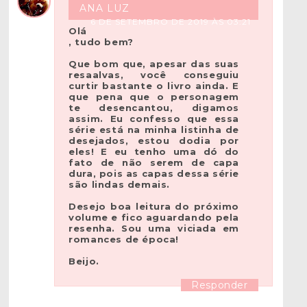
ANA LUZ
6 DE SETEMBRO DE 2019 ÀS 03:21
Olá
, tudo bem?
Que bom que, apesar das suas
resaalvas, você conseguiu
curtir bastante o livro ainda. E
que pena que o personagem
te desencantou, digamos
assim. Eu confesso que essa
série está na minha listinha de
desejados, estou dodia por
eles! E eu tenho uma dó do
fato de não serem de capa
dura, pois as capas dessa série
são lindas demais.
Desejo boa leitura do próximo
volume e fico aguardando pela
resenha. Sou uma viciada em
romances de época!
Beijo.
Responder