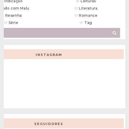
Indicação
Leituras
endo com Malu
Literatura
Resenha
Romance
Série
Tag
INSTAGRAM
SEGUIDORES