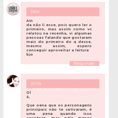
PAH
6 DE SETEMBRO DE 2019 ÀS 17:36
Ain
da não li esse, pois quero ler o
primeiro, mas assim como vc
relatou na resenha, vi algumas
pessoas falando que gostaram
mais do primeiro do q desse,
mesmo assim, espero
conseguir aproveitar a leitura
bjo
Responder
JOTA
7 DE SETEMBRO DE 2019 ÀS 09:30
Ol
á,
Que oena que os personagens
principais não te cativaram, é
uma pena quando isso
acontece, mas pelo menos