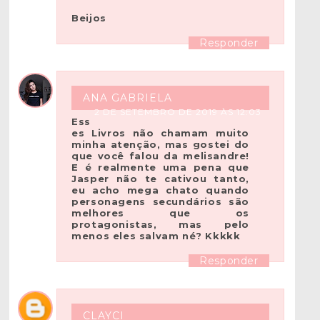
Beijos
Responder
ANA GABRIELA
2 DE SETEMBRO DE 2019 ÀS 12:03
Ess
es Livros não chamam muito
minha atenção, mas gostei do
que você falou da melisandre!
E é realmente uma pena que
Jasper não te cativou tanto,
eu acho mega chato quando
personagens secundários são
melhores que os
protagonistas, mas pelo
menos eles salvam né? Kkkkk
Responder
CLAYCI