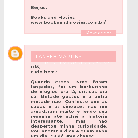
Beijos.
Books and Movies
www.booksandmovies.com.br/
Responder
LANEEH MARTINS
1 DE SETEMBRO DE 2019 ÀS 15:34
Olá,
tudo bem?
Quando esses livros foram
lançados, foi um borburinho
de elogios pra lá, criticas pra
cá. Metade gostou e a outra
metade não. Confesso que as
capas e as sinopses não me
agradaram muito e lendo sua
resenha até achei a história
interessante, mas não
despertou minha curiosidade.
Vou anotar a dica e quem sabe
um dia, eu dê uma chance.