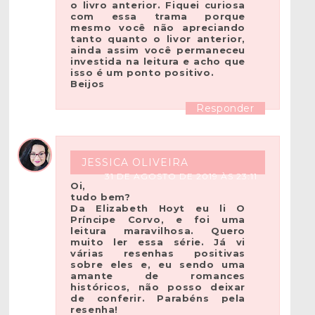
o livro anterior. Fiquei curiosa
com essa trama porque
mesmo você não apreciando
tanto quanto o livor anterior,
ainda assim você permaneceu
investida na leitura e acho que
isso é um ponto positivo.
Beijos
Responder
JESSICA OLIVEIRA
31 DE AGOSTO DE 2019 ÀS 23:11
Oi,
tudo bem?
Da Elizabeth Hoyt eu li O
Príncipe Corvo, e foi uma
leitura maravilhosa. Quero
muito ler essa série. Já vi
várias resenhas positivas
sobre eles e, eu sendo uma
amante de romances
históricos, não posso deixar
de conferir. Parabéns pela
resenha!