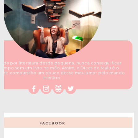
ada por literatura desde pequena, nunca consegui ficar
tempo sem um livro na mão. Assim, o Dicas de Malu é o
nde compartilho um pouco desse meu amor pelo mundo
literário.
FACEBOOK