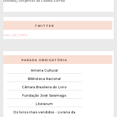
[Resenha] Despertar da Chama Eterna
TWITTER
Dicas_de_malu
PARADA OBRIGATÓRIA
Antena Cultural
Biblioteca Nacional
Câmara Brasileira do Livro
Fundação José Saramago
Literarum
Os livros mais vendidos - Livraria da