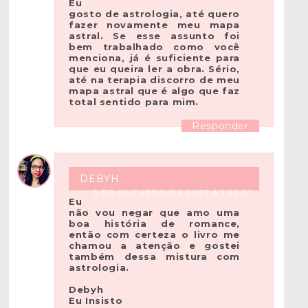
Eu
gosto de astrologia, até quero
fazer novamente meu mapa
astral. Se esse assunto foi
bem trabalhado como você
menciona, já é suficiente para
que eu queira ler a obra. Sério,
até na terapia discorro de meu
mapa astral que é algo que faz
total sentido para mim.
Responder
DEBYH
3 DE OUTUBRO DE 2022 ÀS 23:01
Eu
não vou negar que amo uma
boa história de romance,
então com certeza o livro me
chamou a atenção e gostei
também dessa mistura com
astrologia.
Debyh
Eu Insisto