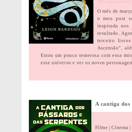
Trilogia Grisha
O mês de março
o meu post s
inspirada nos
resultado. Ago
terceiro livro
Ascensão”, alé
Estou um pouco temerosa com essa mist
esse universo e ver os novos personage
A cantiga dos 
Filme | Cinema 