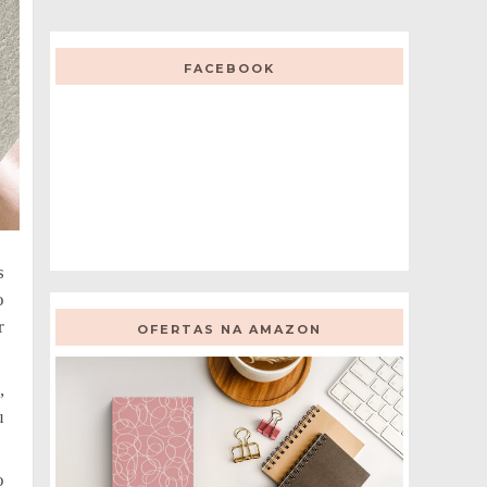
FACEBOOK
s
o
r
OFERTAS NA AMAZON
,
u
o