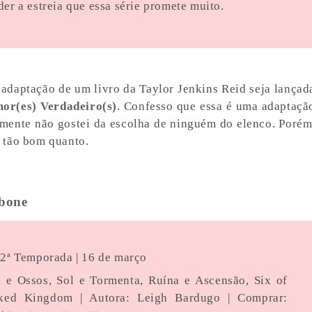
er a estreia que essa série promete muito.
adaptação de um livro da Taylor Jenkins Reid seja lançad
or(es) Verdadeiro(s)
. Confesso que essa é uma adaptaçã
mente não gostei da escolha de ninguém do elenco. Porém
er tão bom quanto.
bone
 | 2ª Temporada | 16 de março
 e Ossos, Sol e Tormenta, Ruína e Ascensão, Six of
ked Kingdom | Autora: Leigh Bardugo | Comprar: