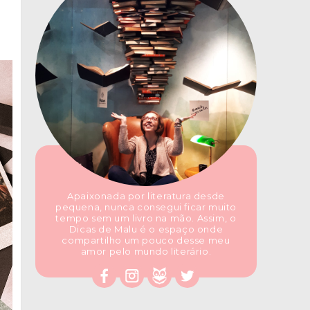
Apaixonada por literatura desde
pequena, nunca consegui ficar muito
tempo sem um livro na mão. Assim, o
Dicas de Malu é o espaço onde
compartilho um pouco desse meu
amor pelo mundo literário.