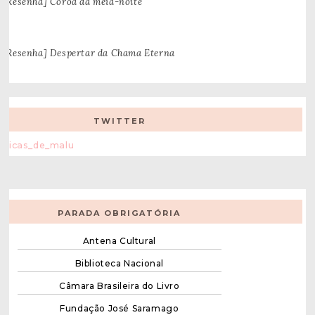
[Resenha] Coroa da meia-noite
[Resenha] Despertar da Chama Eterna
TWITTER
Dicas_de_malu
PARADA OBRIGATÓRIA
Antena Cultural
Biblioteca Nacional
Câmara Brasileira do Livro
Fundação José Saramago