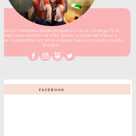
ada por literatura desde pequena, nunca consegui ficar
tempo sem um livro na mão. Assim, o Dicas de Malu é o
nde compartilho um pouco desse meu amor pelo mundo
literário.
FACEBOOK