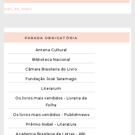
Dicas_de_malu
PARADA OBRIGATÓRIA
Antena Cultural
Biblioteca Nacional
Câmara Brasileira do Livro
Fundação José Saramago
Literarum
Os livros mais vendidos - Livraria da
Folha
Os livros mais vendidos - Publishnews
Prêmio Nobel - Literatura
Academia Brasileira de Letras - ABL