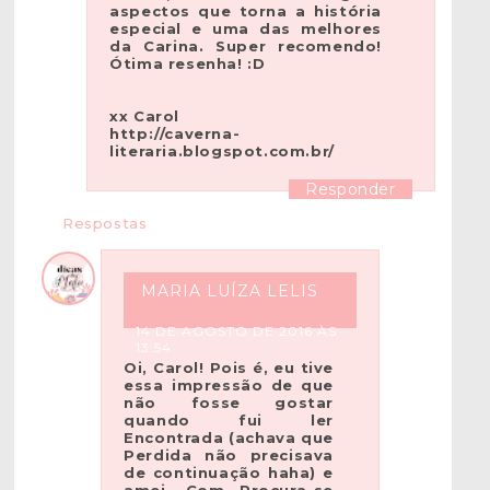
aspectos que torna a história
especial e uma das melhores
da Carina. Super recomendo!
Ótima resenha! :D
xx Carol
http://caverna-
literaria.blogspot.com.br/
Responder
Respostas
MARIA LUÍZA LELIS
14 DE AGOSTO DE 2016 ÀS
13:54
Oi, Carol! Pois é, eu tive
essa impressão de que
não fosse gostar
quando fui ler
Encontrada (achava que
Perdida não precisava
de continuação haha) e
amei. Com Procura-se