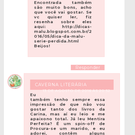
Encontrada também
são muito bons, acho
que você vai gostar. Se
vc quiser ler, fiz
resenha sobre eles
aqui: http://dicas-
malu.blogspot.com.br/2
016/05/dica-da-malu-
serie-perdida.html
Beijos!
Responder
CAVERNA LITERÁRIA
13 DE AGOSTO DE 2016 ÀS 20:52
Eu
também tenho sempre essa
impressão de que não vou
gostar tanto dos livros da
Carina, mas aí eu leio e me
apaixono total. Já leu Mentira
Perfeita? É um spin-off de
Procura-se um marido, e eu
adorei, contêm alguns