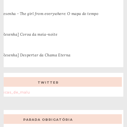
Resenha - The girl from everywhere: O mapa do tempo
[Resenha] Coroa da meia-noite
[Resenha] Despertar da Chama Eterna
TWITTER
Dicas_de_malu
PARADA OBRIGATÓRIA