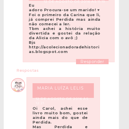
12 DE AGOSTO DE 2016 ÀS 11:19
Eu
adoro Procura-se um marido! ♥
Foi o primeiro da Carina que li,
já comprei Perdida mas ainda
não comecei a ler.
Tbm achei a história muito
divertida e gostei da relação
da Alicia com o avô ;)
Bjs
http://acolecionadoradehistori
as.blogspot.com
Responder
Respostas
MARIA LUÍZA LELIS
12 DE AGOSTO DE 2016 ÀS
12:21
Oi Carol, achei esse
livro muito bom, gostei
ainda mais do que de
Perdida.
Mas Perdida e