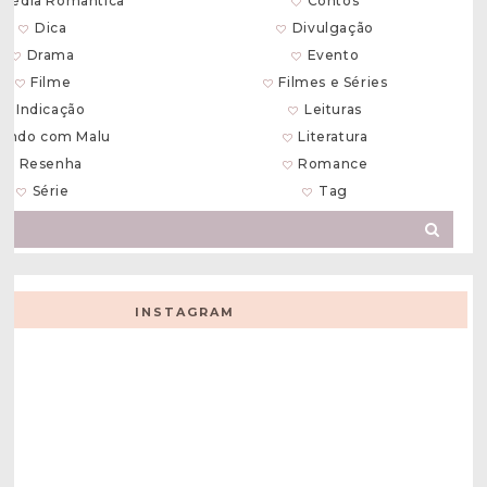
média Romântica
Contos
Dica
Divulgação
Drama
Evento
Filme
Filmes e Séries
Indicação
Leituras
endo com Malu
Literatura
Resenha
Romance
Série
Tag
INSTAGRAM