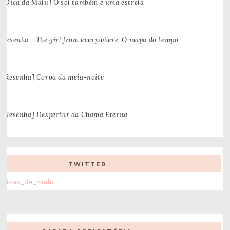
[Dica da Malu] O sol também é uma estrela
Resenha - The girl from everywhere: O mapa do tempo
[Resenha] Coroa da meia-noite
[Resenha] Despertar da Chama Eterna
TWITTER
Dicas_de_malu