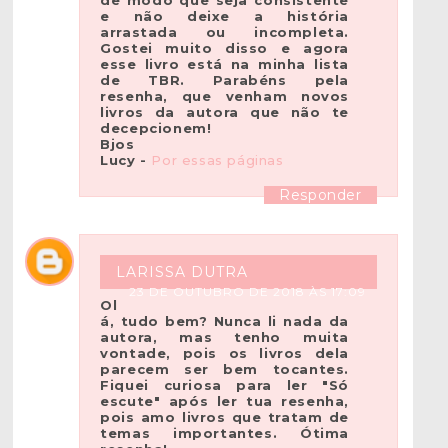
de modo que seja consistente
e não deixe a história
arrastada ou incompleta.
Gostei muito disso e agora
esse livro está na minha lista
de TBR. Parabéns pela
resenha, que venham novos
livros da autora que não te
decepcionem!
Bjos
Lucy -
Por essas páginas
Responder
LARISSA DUTRA
23 DE OUTUBRO DE 2018 ÀS 17:09
Ol
á, tudo bem? Nunca li nada da
autora, mas tenho muita
vontade, pois os livros dela
parecem ser bem tocantes.
Fiquei curiosa para ler "Só
escute" após ler tua resenha,
pois amo livros que tratam de
temas importantes. Ótima