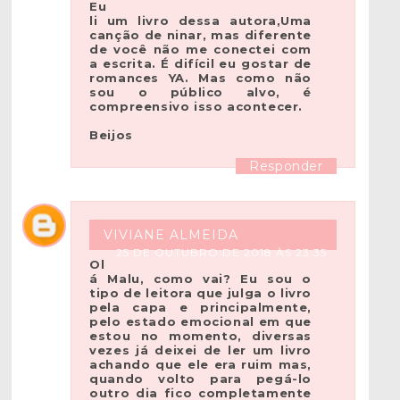
Eu
li um livro dessa autora,Uma
canção de ninar, mas diferente
de você não me conectei com
a escrita. É difícil eu gostar de
romances YA. Mas como não
sou o público alvo, é
compreensivo isso acontecer.
Beijos
Responder
VIVIANE ALMEIDA
25 DE OUTUBRO DE 2018 ÀS 23:35
Ol
á Malu, como vai? Eu sou o
tipo de leitora que julga o livro
pela capa e principalmente,
pelo estado emocional em que
estou no momento, diversas
vezes já deixei de ler um livro
achando que ele era ruim mas,
quando volto para pegá-lo
outro dia fico completamente