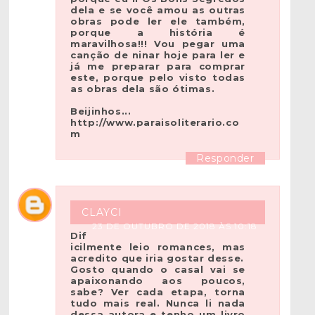
dela e se você amou as outras
obras pode ler ele também,
porque a história é
maravilhosa!!! Vou pegar uma
canção de ninar hoje para ler e
já me preparar para comprar
este, porque pelo visto todas
as obras dela são ótimas.
Beijinhos...
http://www.paraisoliterario.co
m
Responder
CLAYCI
23 DE OUTUBRO DE 2018 ÀS 10:18
Dif
icilmente leio romances, mas
acredito que iria gostar desse.
Gosto quando o casal vai se
apaixonando aos poucos,
sabe? Ver cada etapa, torna
tudo mais real. Nunca li nada
dessa autora e tenho um livro