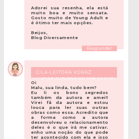
Adorei sua resenha, ela está
muito boa e muito sensata.
Gosto muito de Young Adult e
é ótimo ter mais opções.
Beijos,
Blog Diversamente
Responder
CILA-LEITORA VORAZ
27 DE OUTUBRO DE 2018 ÀS 01:51
Oi
Malu, sua linda, tudo bem?
Eu li os bons segredos
também da autora e amei!!
Virei fã da autora e estou
louca para ler suas outras
obras como essa. Acredito que
a forma como a autora
desenvolveu o relacionamento
deles é o que irá me cativar.
enho uma noção do que pode
ter acontecido com ela e isso