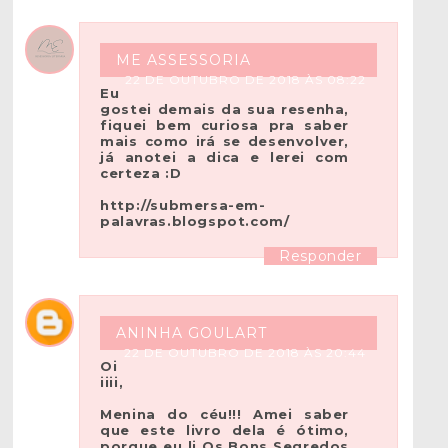
ME ASSESSORIA
22 DE OUTUBRO DE 2018 ÀS 08:22
Eu
gostei demais da sua resenha,
fiquei bem curiosa pra saber
mais como irá se desenvolver,
já anotei a dica e lerei com
certeza :D
http://submersa-em-
palavras.blogspot.com/
Responder
ANINHA GOULART
22 DE OUTUBRO DE 2018 ÀS 20:44
Oi
iiii,
Menina do céu!!! Amei saber
que este livro dela é ótimo,
porque eu li Os Bons Segredos