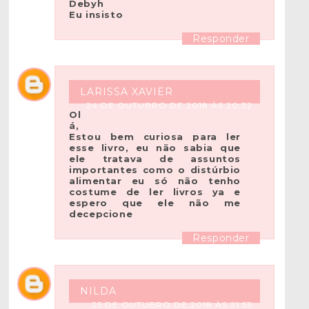
Debyh
Eu insisto
Responder
LARISSA XAVIER
24 DE OUTUBRO DE 2018 ÀS 20:32
Ol
á,
Estou bem curiosa para ler
esse livro, eu não sabia que
ele tratava de assuntos
importantes como o distúrbio
alimentar eu só não tenho
costume de ler livros ya e
espero que ele não me
decepcione
Responder
NILDA
25 DE OUTUBRO DE 2018 ÀS 21:53