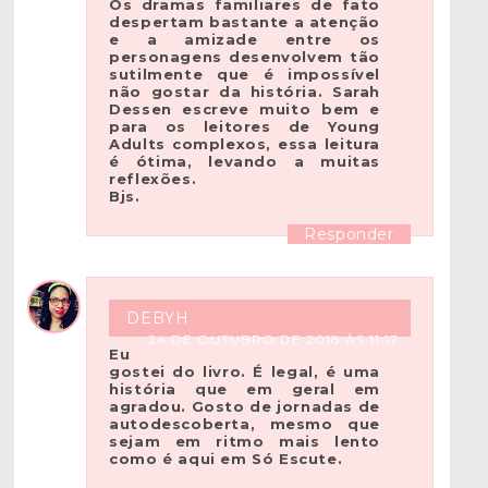
Os dramas familiares de fato
despertam bastante a atenção
e a amizade entre os
personagens desenvolvem tão
sutilmente que é impossível
não gostar da história. Sarah
Dessen escreve muito bem e
para os leitores de Young
Adults complexos, essa leitura
é ótima, levando a muitas
reflexões.
Bjs.
Responder
DEBYH
24 DE OUTUBRO DE 2018 ÀS 11:17
Eu
gostei do livro. É legal, é uma
história que em geral em
agradou. Gosto de jornadas de
autodescoberta, mesmo que
sejam em ritmo mais lento
como é aqui em Só Escute.