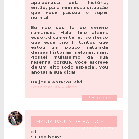
apaixonada pela história,
então, para mim essa situação
que você passou é super
normal.
Eu não sou fã do gênero
romances Malu, leio alguns
esporadicamente e, confesso
que esse ano li tantos que
estou um pouco saturada
dessas histórias melosas, mas,
gostei muitíssimo da sua
resenha porque, você escreve
de um jeito todo especial. Vou
anotar a sua dica!
Beijos e Abraços Vivi
Resenhas da Viviane
Responder
MARIA PAULA DE BARROS
27 DE OUTUBRO DE 2018 ÀS 00:34
Oi
! Tudo bem?