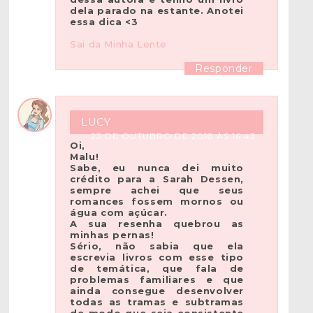
dela parado na estante. Anotei
essa dica <3
Sai da Minha Lente
Responder
LUCY
23 DE OUTUBRO DE 2018 ÀS 16:43
Oi,
Malu!
Sabe, eu nunca dei muito
crédito para a Sarah Dessen,
sempre achei que seus
romances fossem mornos ou
água com açúcar.
A sua resenha quebrou as
minhas pernas!
Sério, não sabia que ela
escrevia livros com esse tipo
de temática, que fala de
problemas familiares e que
ainda consegue desenvolver
todas as tramas e subtramas