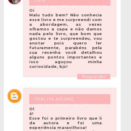
CRIS
24 DE OUTUBRO DE 2018 ÀS 09:39
Oi
Malu tudo bem? Não conhecia
esse livro e me surpreendi com
a abordagem, as vezes
olhamos a capa e não damos
nada pelo livro, que bom que
gostou e te surpreendeu, vou
anotar pois quero ler
futuramente, parabéns pela
sua resenha você detalhou
alguns pontos importantes e
isso aguçou minha
curiosidade, bjs!
Responder
THALITA ARIANE
24 DE OUTUBRO DE 2018 ÀS 10:27
Ol
á!
Esse foi o primeiro livro que li
da autora e foi uma
experiência maravilhosa!