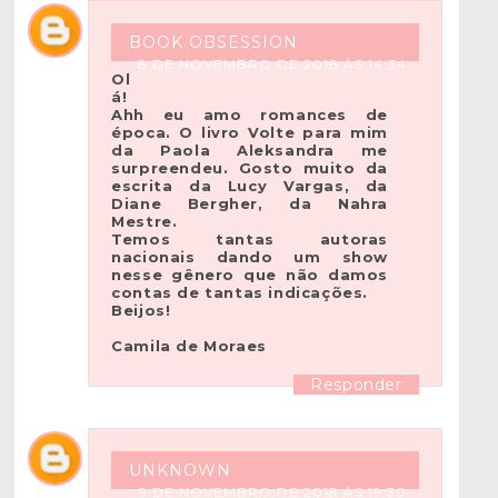
BOOK OBSESSION
8 DE NOVEMBRO DE 2018 ÀS 14:34
Ol
á!
Ahh eu amo romances de
época. O livro Volte para mim
da Paola Aleksandra me
surpreendeu. Gosto muito da
escrita da Lucy Vargas, da
Diane Bergher, da Nahra
Mestre.
Temos tantas autoras
nacionais dando um show
nesse gênero que não damos
contas de tantas indicações.
Beijos!
Camila de Moraes
Responder
UNKNOWN
9 DE NOVEMBRO DE 2018 ÀS 19:30