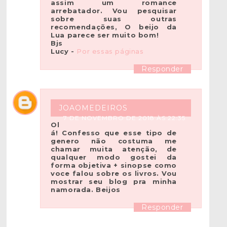
assim um romance
arrebatador. Vou pesquisar
sobre suas outras
recomendações, O beijo da
Lua parece ser muito bom!
Bjs
Lucy -
Por essas páginas
Responder
JOAOMEDEIROS
7 DE NOVEMBRO DE 2018 ÀS 22:35
Ol
á! Confesso que esse tipo de
genero não costuma me
chamar muita atenção, de
qualquer modo gostei da
forma objetiva + sinopse como
voce falou sobre os livros. Vou
mostrar seu blog pra minha
namorada. Beijos
Responder