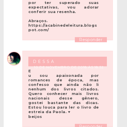
por ter superado suas
expectativas, vou adorar
conferir sua resenha.
Abraços.
https://acabinedeleitura.blogs
pot.com/
Responder
D E S S A
10 DE NOVEMBRO DE 2018 ÀS 18:52
E
u sou apaixonada por
romances de época, mas
confesso que ainda não li
nenhum dos livros citados.
Quero conhecer mais livros
nacionais desse gênero,
gostei bastante das dicas.
Estou louca para ler o livro de
estreia da Paola. ♥
beijos
Responder