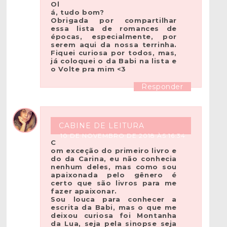
Ol
á, tudo bom?
Obrigada por compartilhar
essa lista de romances de
épocas, especialmente, por
serem aqui da nossa terrinha.
Fiquei curiosa por todos, mas,
já coloquei o da Babi na lista e
o Volte pra mim <3
Responder
CABINE DE LEITURA
10 DE NOVEMBRO DE 2018 ÀS 16:34
C
om exceção do primeiro livro e
do da Carina, eu não conhecia
nenhum deles, mas como sou
apaixonada pelo gênero é
certo que são livros para me
fazer apaixonar.
Sou louca para conhecer a
escrita da Babi, mas o que me
deixou curiosa foi Montanha
da Lua, seja pela sinopse seja