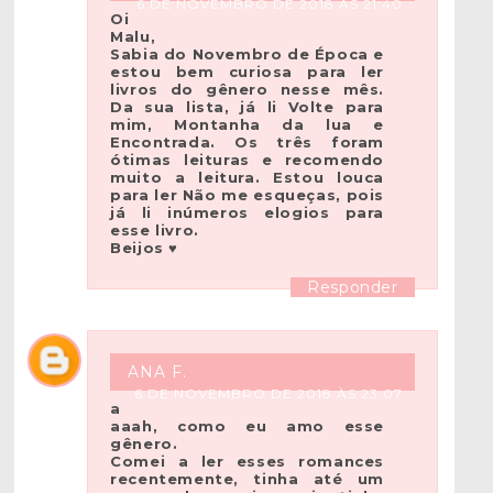
6 DE NOVEMBRO DE 2018 ÀS 21:40
Oi
Malu,
Sabia do Novembro de Época e
estou bem curiosa para ler
livros do gênero nesse mês.
Da sua lista, já li Volte para
mim, Montanha da lua e
Encontrada. Os três foram
ótimas leituras e recomendo
muito a leitura. Estou louca
para ler Não me esqueças, pois
já li inúmeros elogios para
esse livro.
Beijos ♥
Responder
ANA F.
6 DE NOVEMBRO DE 2018 ÀS 23:07
a
aaah, como eu amo esse
gênero.
Comei a ler esses romances
recentemente, tinha até um