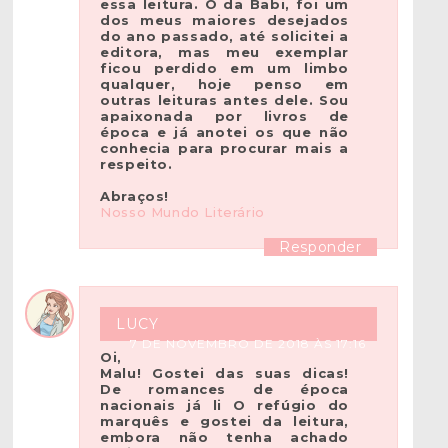
essa leitura. O da Babi, foi um
dos meus maiores desejados
do ano passado, até solicitei a
editora, mas meu exemplar
ficou perdido em um limbo
qualquer, hoje penso em
outras leituras antes dele. Sou
apaixonada por livros de
época e já anotei os que não
conhecia para procurar mais a
respeito.
Abraços!
Nosso Mundo Literário
Responder
LUCY
7 DE NOVEMBRO DE 2018 ÀS 17:16
Oi,
Malu! Gostei das suas dicas!
De romances de época
nacionais já li O refúgio do
marquês e gostei da leitura,
embora não tenha achado