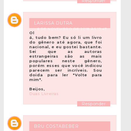
Responder
LARISSA DUTRA
6 DE NOVEMBRO DE 2018 ÀS 13:47
Ol
á, tudo bem? Eu só li um livro
do gênero até agora, que foi
nacional, e eu gostei bastante.
Sei que as autoras
estrangeiras são as mais
populares neste gênero,
porém esses que você indicou
parecem ser incríveis. Sou
doida para ler "Volte para
mim".
Beijos,
Duas Livreiras
Responder
BRU COSTABEBER