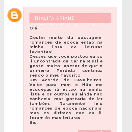
THALITA ARIANE
6 DE NOVEMBRO DE 2018 ÀS 11:52
Olá
!
Gostei muito da postagem,
romances de época estão na
minha lista de leituras
favoritas!
Desses que você postou eu só
li Encontrada da Carina Rissi e
gostei muito, apesar de que o
primeiro Perdida continua
sendo o meu favorito.
Um Acordo de Cavalheiros,
Volte para mim e Não me
esqueças já estão na minha
lista e os outros eu ainda não
conhecia, mas gostaria de ler
também. Raramente leio
romances de época nacionais,
mas os últimos que eu li,
foram ótimas leituras.
Bjs.