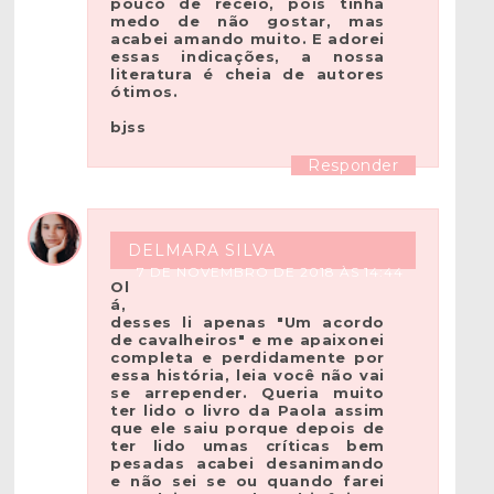
pouco de receio, pois tinha
medo de não gostar, mas
acabei amando muito. E adorei
essas indicações, a nossa
literatura é cheia de autores
ótimos.
bjss
Responder
DELMARA SILVA
7 DE NOVEMBRO DE 2018 ÀS 14:44
Ol
á,
desses li apenas "Um acordo
de cavalheiros" e me apaixonei
completa e perdidamente por
essa história, leia você não vai
se arrepender. Queria muito
ter lido o livro da Paola assim
que ele saiu porque depois de
ter lido umas críticas bem
pesadas acabei desanimando
e não sei se ou quando farei