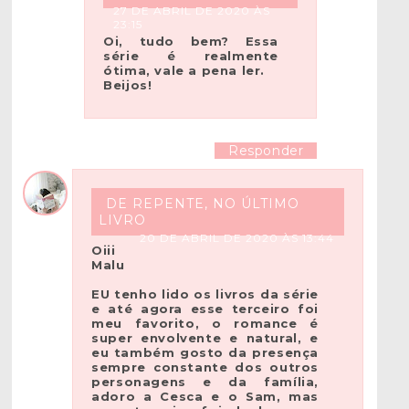
27 DE ABRIL DE 2020 ÀS
23:15
Oi, tudo bem? Essa
série é realmente
ótima, vale a pena ler.
Beijos!
Responder
DE REPENTE, NO ÚLTIMO
LIVRO
20 DE ABRIL DE 2020 ÀS 13:44
Oiii
Malu
EU tenho lido os livros da série
e até agora esse terceiro foi
meu favorito, o romance é
super envolvente e natural, e
eu também gosto da presença
sempre constante dos outros
personagens e da família,
adoro a Cesca e o Sam, mas