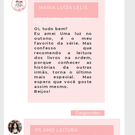
MARIA LUÍZA LELIS
27 DE ABRIL DE 2020 ÀS
23:18
Oi, tudo bem?
Eu amei Uma luz no
outono, é o meu
favorito da série. Mas
confesso que
recomendo a leitura
dos livros na ordem,
porque conhecer as
histórias da outras
irmãs, torna o último
mais especial. Mas
espero que você goste
assim mesmo.
Beijos!
Responder
PS AMO LEITURA