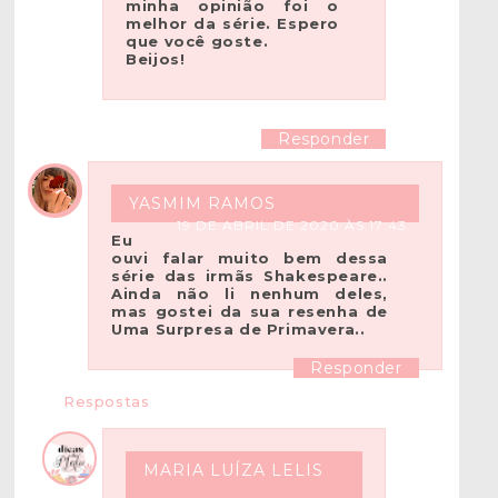
minha opinião foi o
melhor da série. Espero
que você goste.
Beijos!
Responder
YASMIM RAMOS
19 DE ABRIL DE 2020 ÀS 17:43
Eu
ouvi falar muito bem dessa
série das irmãs Shakespeare..
Ainda não li nenhum deles,
mas gostei da sua resenha de
Uma Surpresa de Primavera..
Responder
Respostas
MARIA LUÍZA LELIS