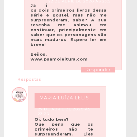
22 DE ABRIL DE 2020 ÀS 23:51
Já li
os dois primeiros livros dessa
série e gostei, mas não me
surpreenderam, sabe? A sua
resenha me animou em
continuar, principalmente em
saber que os personagens são
mais maduros. Espero ler em
breve!
Beijos,
www.psamoleitura.com
Responder
Respostas
MARIA LUÍZA LELIS
27 DE ABRIL DE 2020 ÀS
23:20
Oi, tudo bem?
Que pena que os
primeiros não te
surpreenderam. Eles