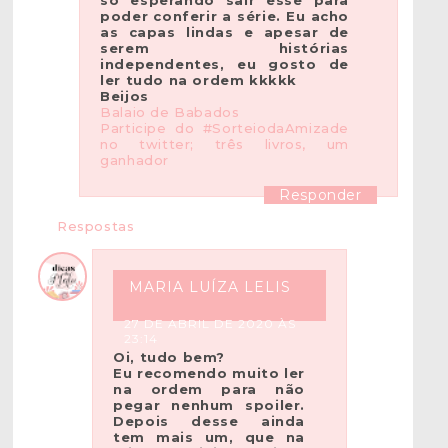
só esperando sair esse para
poder conferir a série. Eu acho
as capas lindas e apesar de
serem histórias
independentes, eu gosto de
ler tudo na ordem kkkkk
Beijos
Balaio de Babados
Participe do #SorteiodaAmizade
no twitter; três livros, um
ganhador
Responder
Respostas
MARIA LUÍZA LELIS
27 DE ABRIL DE 2020 ÀS
23:14
Oi, tudo bem?
Eu recomendo muito ler
na ordem para não
pegar nenhum spoiler.
Depois desse ainda
tem mais um, que na