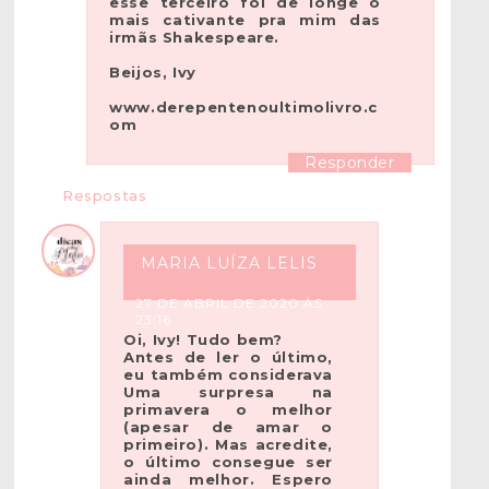
esse terceiro foi de longe o
mais cativante pra mim das
irmãs Shakespeare.
Beijos, Ivy
www.derepentenoultimolivro.c
om
Responder
Respostas
MARIA LUÍZA LELIS
27 DE ABRIL DE 2020 ÀS
23:16
Oi, Ivy! Tudo bem?
Antes de ler o último,
eu também considerava
Uma surpresa na
primavera o melhor
(apesar de amar o
primeiro). Mas acredite,
o último consegue ser
ainda melhor. Espero