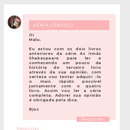
KÊNIA CÂNDIDO
17 DE ABRIL DE 2020 ÀS 16:16
Oi
Malu.
Eu estou com os dois livros
anteriores da série As Irmãs
Shakespeare para ler e
conhecendo um pouco da
história do terceiro livro
através da sua opinião, com
certeza vou tentar adquiri -lo
o mais rápido possível
juntamente com o quatro
livro. Assim vou ler a série
completa. Adorei sua opinião
é obrigada pela dica.
Bjos
Responder
Respostas