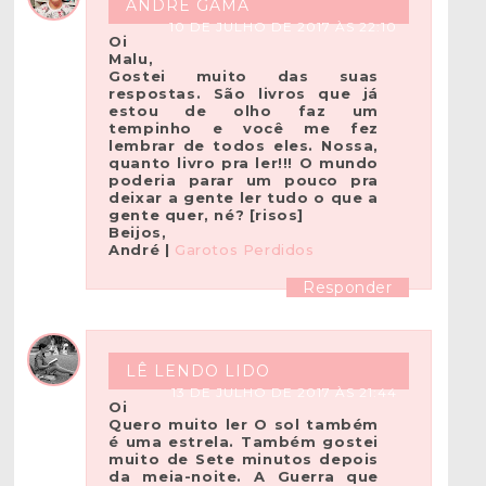
ANDRÉ GAMA
10 DE JULHO DE 2017 ÀS 22:10
Oi
Malu,
Gostei muito das suas
respostas. São livros que já
estou de olho faz um
tempinho e você me fez
lembrar de todos eles. Nossa,
quanto livro pra ler!!! O mundo
poderia parar um pouco pra
deixar a gente ler tudo o que a
gente quer, né? [risos]
Beijos,
André |
Garotos Perdidos
Responder
LÊ LENDO LIDO
13 DE JULHO DE 2017 ÀS 21:44
Oi
Quero muito ler O sol também
é uma estrela. Também gostei
muito de Sete minutos depois
da meia-noite. A Guerra que