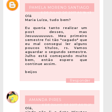
PAMELA MORENO SANTIAGO
6 DE JULHO DE 2017 ÀS 18:43
Olá
Maria Luíza, tudo bem?
Eu queria tanto realizar um
post desses, mas
Jesuuuuuuuus. Meu primeiro
semestre foi tão "cagado" que
eu mal consegui ler alguns
poucos títulos, rs. Vamos
aguardar o segundo semestre.
Julho está começando muito
bem, então espero que
continue assim.
beijos
Responder
AMANDA PIRES
6 DE JULHO DE 2017 ÀS 19:21
Olá,