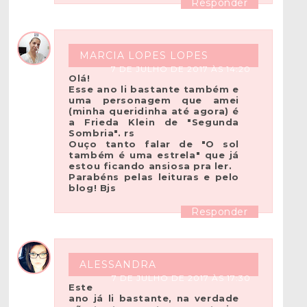
Responder
MARCIA LOPES LOPES
7 DE JULHO DE 2017 ÀS 14:20
Olá!
Esse ano li bastante também e
uma personagem que amei
(minha queridinha até agora) é
a Frieda Klein de "Segunda
Sombria". rs
Ouço tanto falar de "O sol
também é uma estrela" que já
estou ficando ansiosa pra ler.
Parabéns pelas leituras e pelo
blog! Bjs
Responder
ALESSANDRA
7 DE JULHO DE 2017 ÀS 17:30
Este
ano já li bastante, na verdade