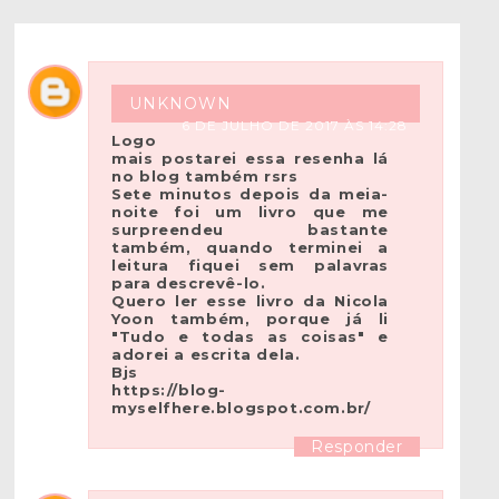
UNKNOWN
6 DE JULHO DE 2017 ÀS 14:28
Logo
mais postarei essa resenha lá
no blog também rsrs
Sete minutos depois da meia-
noite foi um livro que me
surpreendeu bastante
também, quando terminei a
leitura fiquei sem palavras
para descrevê-lo.
Quero ler esse livro da Nicola
Yoon também, porque já li
"Tudo e todas as coisas" e
adorei a escrita dela.
Bjs
https://blog-
myselfhere.blogspot.com.br/
Responder