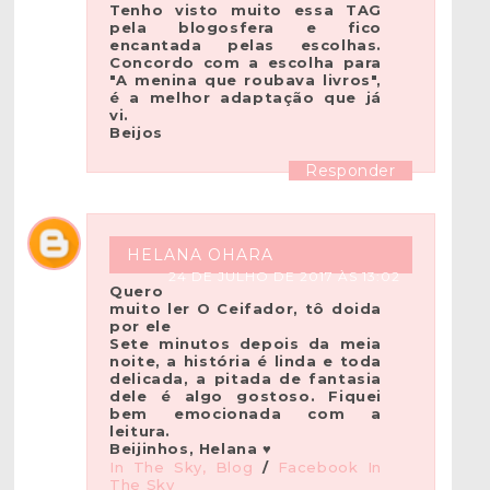
Tenho visto muito essa TAG
pela blogosfera e fico
encantada pelas escolhas.
Concordo com a escolha para
"A menina que roubava livros",
é a melhor adaptação que já
vi.
Beijos
Responder
HELANA OHARA
24 DE JULHO DE 2017 ÀS 13:02
Quero
muito ler O Ceifador, tô doida
por ele
Sete minutos depois da meia
noite, a história é linda e toda
delicada, a pitada de fantasia
dele é algo gostoso. Fiquei
bem emocionada com a
leitura.
Beijinhos, Helana ♥
In The Sky, Blog
/
Facebook In
The Sky