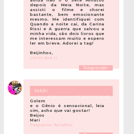
ainda não li o Sete Minutos
depois da Meia Noite, mas
assisti o filme e chorei
bastante, bem emocionante
mesmo. Me identifiquei com
Quando a noite cai, da Carina
Rissi e A guerra que salvou a
minha vida, são dois livros que
me interessam muito e espero
ler em breve. Adorei a tag!
Beijinhos,
Livros que Li
Responder
MARI
6 DE JULHO DE 2017 ÀS 20:53
Golem
e o Gênio é sensacional, leia
sim, acho que vai gostar!
Beijos
Mari
Pequenos Retalhos