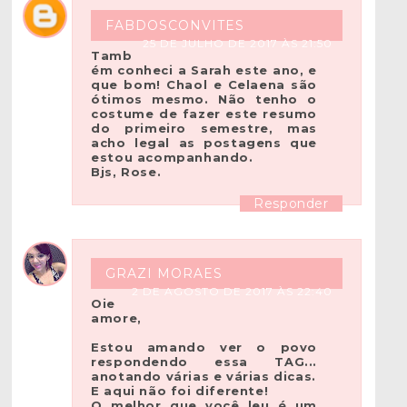
FABDOSCONVITES
25 DE JULHO DE 2017 ÀS 21:50
Tamb
ém conheci a Sarah este ano, e
que bom! Chaol e Celaena são
ótimos mesmo. Não tenho o
costume de fazer este resumo
do primeiro semestre, mas
acho legal as postagens que
estou acompanhando.
Bjs, Rose.
Responder
GRAZI MORAES
2 DE AGOSTO DE 2017 ÀS 22:40
Oie
amore,
Estou amando ver o povo
respondendo essa TAG...
anotando várias e várias dicas.
E aqui não foi diferente!
O melhor que você leu é um