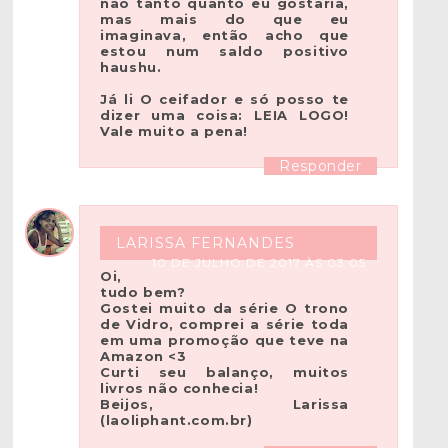
não tanto quanto eu gostaria,
mas mais do que eu
imaginava, então acho que
estou num saldo positivo
haushu.
Já li O ceifador e só posso te
dizer uma coisa: LEIA LOGO!
Vale muito a pena!
Responder
LARISSA FERNANDES
10 DE JULHO DE 2017 ÀS 03:05
Oi,
tudo bem?
Gostei muito da série O trono
de Vidro, comprei a série toda
em uma promoção que teve na
Amazon <3
Curti seu balanço, muitos
livros não conhecia!
Beijos, Larissa
(laoliphant.com.br)