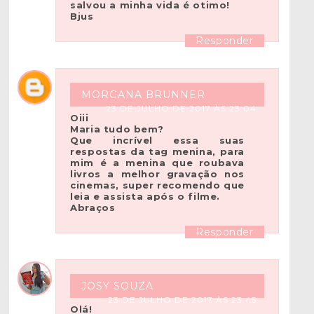
salvou a minha vida é otimo!
Bjus
Responder
MORGANA BRUNNER
23 DE JULHO DE 2017 ÀS 23:04
Oiii
Maria tudo bem?
Que incrível essa suas
respostas da tag menina, para
mim é a menina que roubava
livros a melhor gravação nos
cinemas, super recomendo que
leia e assista após o filme.
Abraços
Responder
JOSY SOUZA
23 DE JULHO DE 2017 ÀS 23:45
Olá!