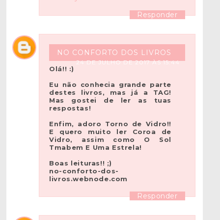
Responder
NO CONFORTO DOS LIVROS
24 DE JULHO DE 2017 ÀS 15:44
Olá!! :)
Eu não conhecia grande parte
destes livros, mas já a TAG!
Mas gostei de ler as tuas
respostas!
Enfim, adoro Torno de Vidro!!
E quero muito ler Coroa de
Vidro, assim como O Sol
Tmabem E Uma Estrela!
Boas leituras!! ;)
no-conforto-dos-
livros.webnode.com
Responder