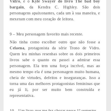
Vidro
, e o
Kyle Swayer do livro The bad boy
bargain
, da Kendra C. Highley. São dois
personagens apaixonantes, cada um à sua maneira, e
mexeram com meu coração de leitora.
9 – Meu personagem favorito mais recente.
Não tinha como escolher outro que não fosse a
Celaena
, protagonista da série Trono de Vidro.
Quem leu minhas resenhas sobre os dois primeiros
livros sabe o quanto eu passei a admirar essa
personagem. Ela tem uma força incrível, mas ao
mesmo tempo ela é uma personagem muito humana,
cheia de virtudes, defeitos e inseguranças. Isso a
torna uma das melhores protagonistas femininas que
eu já li, por ser muito bem construída e
representativa.
10 – Um livro que me fez chorar nesse 1º semestre.