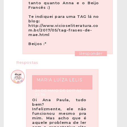
tanto quanto Anna e o Beijo
Francês :)
Te indiquei para uma TAG lá no
blog:
http://www.vicioseliteratura.co
m.br/2017/05/tag-frases-de-
mae.html
Beijos :*
Responder
Respostas
MARIA LUÍZA LELIS
24 DE MAIO DE 2017 ÀS
22:38
Oi Ana Paula, tudo
bem?
Infelizmente, ele não
funcionou mesmo pra
mim. Mas acho que é
aquele problema de ler
com a expectativa alta