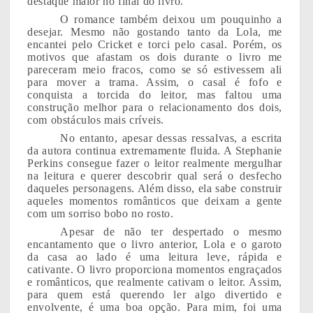
destaque maior no final do livro.
O romance também deixou um pouquinho a
desejar. Mesmo não gostando tanto da Lola, me
encantei pelo Cricket e torci pelo casal. Porém, os
motivos que afastam os dois durante o livro me
pareceram meio fracos, como se só estivessem ali
para mover a trama. Assim, o casal é fofo e
conquista a torcida do leitor, mas faltou uma
construção melhor para o relacionamento dos dois,
com obstáculos mais críveis.
No entanto, apesar dessas ressalvas, a escrita
da autora continua extremamente fluida. A Stephanie
Perkins consegue fazer o leitor realmente mergulhar
na leitura e querer descobrir qual será o desfecho
daqueles personagens. Além disso, ela sabe construir
aqueles momentos românticos que deixam a gente
com um sorriso bobo no rosto.
Apesar de não ter despertado o mesmo
encantamento que o livro anterior, Lola e o garoto
da casa ao lado é uma leitura leve, rápida e
cativante. O livro proporciona momentos engraçados
e românticos, que realmente cativam o leitor. Assim,
para quem está querendo ler algo divertido e
envolvente, é uma boa opção. Para mim, foi uma