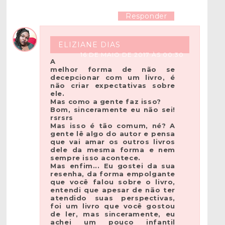
Responder
ELIZIANE DIAS
16 DE MAIO DE 2017 ÀS 00:30
A
melhor forma de não se
decepcionar com um livro, é
não criar expectativas sobre
ele.
Mas como a gente faz isso?
Bom, sinceramente eu não sei!
rsrsrs
Mas isso é tão comum, né? A
gente lê algo do autor e pensa
que vai amar os outros livros
dele da mesma forma e nem
sempre isso acontece.
Mas enfim... Eu gostei da sua
resenha, da forma empolgante
que você falou sobre o livro,
entendi que apesar de não ter
atendido suas perspectivas,
foi um livro que você gostou
de ler, mas sinceramente, eu
achei um pouco infantil