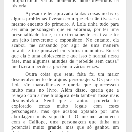
proporcionou vários momentos muito divertidos na
história.
Apesar de ter aprovado tantas coisas no livro,
alguns problemas fizeram com que ele não tivesse o
mesmo encanto do primeiro. A Lola tinha tudo para
ser uma personagem que eu adoraria, por ter uma
personalidade forte, ser extremamente criativa e ter
um jeito irreverente e espontâneo. No entanto, ela
acabou me cansando por agir de uma maneira
infantil e irresponsável em vários momentos. Eu sei
que ela é uma adolescente e que isso é normal nessa
fase, mas algumas atitudes de “rebelde sem causa”
me fizeram perder a paciência várias vezes.
Outra coisa que senti falta foi um maior
desenvolvimento de alguns personagens. Os pais da
Lola são maravilhosos e queria que aparecessem
muito mais no livro. Além disso, queria que a
relação com a mãe biológica dela também fosse mais
desenvolvida. Senti que a autora poderia ter
explorado temas muito legais com esses
personagens, mas que acabou optando por uma
abordagem mais superficial. O mesmo aconteceu
com a Callíope, uma personagem que tinha um
potencial muito grande, mas que só ganhou um