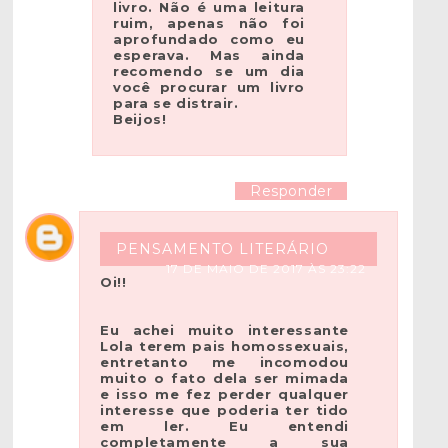
livro. Não é uma leitura
ruim, apenas não foi
aprofundado como eu
esperava. Mas ainda
recomendo se um dia
você procurar um livro
para se distrair.
Beijos!
Responder
PENSAMENTO LITERÁRIO
17 DE MAIO DE 2017 ÀS 23:22
Oi!!
Eu achei muito interessante
Lola terem pais homossexuais,
entretanto me incomodou
muito o fato dela ser mimada
e isso me fez perder qualquer
interesse que poderia ter tido
em ler. Eu entendi
completamente a sua