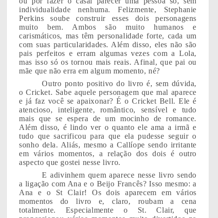
ou por fazer o casal parecer uma pessoa só, sem
individualidade nenhuma. Felizmente, Stephanie
Perkins soube construir esses dois personagens
muito bem. Ambos são muito humanos e
carismáticos, mas têm personalidade forte, cada um
com suas particularidades. Além disso, eles não são
pais perfeitos e erram algumas vezes com a Lola,
mas isso só os tornou mais reais. Afinal, que pai ou
mãe que não erra em algum momento, né?
Outro ponto positivo do livro é, sem dúvida,
o Cricket. Sabe aquele personagem que mal aparece
e já faz você se apaixonar? É o Cricket Bell. Ele é
atencioso, inteligente, romântico, sensível e tudo
mais que se espera de um mocinho de romance.
Além disso, é lindo ver o quanto ele ama a irmã e
tudo que sacrificou para que ela pudesse seguir o
sonho dela. Aliás, mesmo a Callíope sendo irritante
em vários momentos, a relação dos dois é outro
aspecto que gostei nesse livro.
E adivinhem quem aparece nesse livro sendo
a ligação com Ana e o Beijo Francês? Isso mesmo: a
Ana e o St Clair! Os dois aparecem em vários
momentos do livro e, claro, roubam a cena
totalmente. Especialmente o St. Clair, que