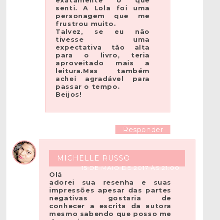
exatamente o que
senti. A Lola foi uma
personagem que me
frustrou muito.
Talvez, se eu não
tivesse uma
expectativa tão alta
para o livro, teria
aproveitado mais a
leitura.Mas também
achei agradável para
passar o tempo.
Beijos!
Responder
MICHELLE RUSSO
15 DE MAIO DE 2017 ÀS 21:00
Olá
adorei sua resenha e suas
impressões apesar das partes
negativas gostaria de
conhecer a escrita da autora
mesmo sabendo que posso me