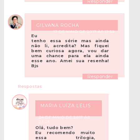
Responder
GILVANA ROCHA
17 DE MAIO DE 2017 ÀS 15:35
Eu
tenho essa série mas ainda
não li, acredita? Mas fiquei
bem curiosa agora, vou dar
uma chance para ela ainda
esse ano. Amei sua resenha!
Bjs
Responder
Respostas
MARIA LUÍZA LELIS
24 DE MAIO DE 2017 ÀS
23:25
Olá, tudo bem?
Eu recomendo muito
essa trilogia,