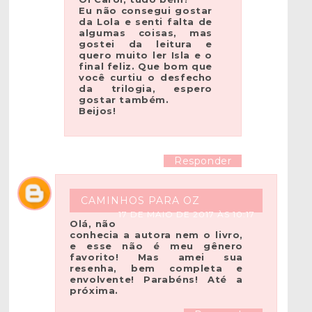
Eu não consegui gostar
da Lola e senti falta de
algumas coisas, mas
gostei da leitura e
quero muito ler Isla e o
final feliz. Que bom que
você curtiu o desfecho
da trilogia, espero
gostar também.
Beijos!
Responder
CAMINHOS PARA OZ
17 DE MAIO DE 2017 ÀS 10:17
Olá, não
conhecia a autora nem o livro,
e esse não é meu gênero
favorito! Mas amei sua
resenha, bem completa e
envolvente! Parabéns! Até a
próxima.