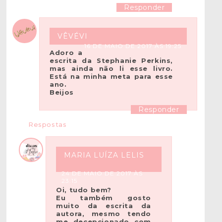
Responder
VÊVÉVI
16 DE MAIO DE 2017 ÀS 19:25
Adoro a
escrita da Stephanie Perkins,
mas ainda não li esse livro.
Está na minha meta para esse
ano.
Beijos
Responder
Respostas
MARIA LUÍZA LELIS
24 DE MAIO DE 2017 ÀS
23:15
Oi, tudo bem?
Eu também gosto
muito da escrita da
autora, mesmo tendo
me decepcionado com