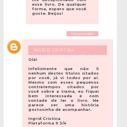
esse livro. De qualquer
forma, espero que você
goste. Beijos!
Responder
INGRID CRISTINA
16 DE MAIO DE 2017 ÀS 20:17
Olá!
Infelizmente que não li
nenhum destes títulos citados
por você, já vi todos por aí.
Mesmo com esses pequenos
contratempos citados por
você sobre a trama, eu fiquei
bem interessada e com
vontade de ler o livro. Me
parece ser uma história
gostosinha de acompanhar.
Ingrid Cristina
Plataforma 9 3/4