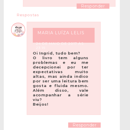
Responder
Respostas
MARIA LUÍZA LELIS
24 DE MAIO DE 2017 ÀS
23:19
Oi Ingrid, tudo bem?
O livro tem alguns
problemas e eu me
decepcionei por ter
expectativas muito
altas, mas ainda indico
por ser uma leitura bem
gosta e fluida mesmo.
Além disso, vale
acompanhar a série
viu?
Beijos!
Responder