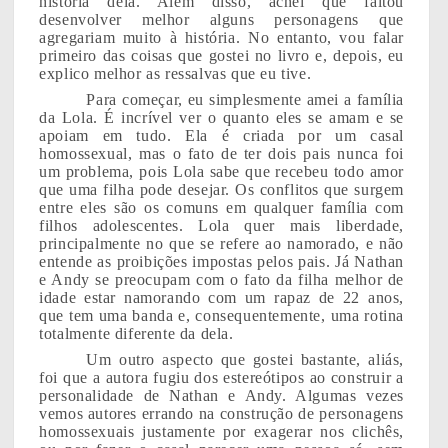
história dela. Além disso, achei que faltou
desenvolver melhor alguns personagens que
agregariam muito à história. No entanto, vou falar
primeiro das coisas que gostei no livro e, depois, eu
explico melhor as ressalvas que eu tive.
Para começar, eu simplesmente amei a família
da Lola. É incrível ver o quanto eles se amam e se
apoiam em tudo. Ela é criada por um casal
homossexual, mas o fato de ter dois pais nunca foi
um problema, pois Lola sabe que recebeu todo amor
que uma filha pode desejar. Os conflitos que surgem
entre eles são os comuns em qualquer família com
filhos adolescentes. Lola quer mais liberdade,
principalmente no que se refere ao namorado, e não
entende as proibições impostas pelos pais. Já Nathan
e Andy se preocupam com o fato da filha melhor de
idade estar namorando com um rapaz de 22 anos,
que tem uma banda e, consequentemente, uma rotina
totalmente diferente da dela.
Um outro aspecto que gostei bastante, aliás,
foi que a autora fugiu dos estereótipos ao construir a
personalidade de Nathan e Andy. Algumas vezes
vemos autores errando na construção de personagens
homossexuais justamente por exagerar nos clichês,