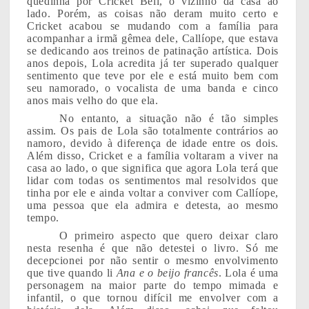
quedinha por Cricket Bell, o vizinho da casa ao
lado. Porém, as coisas não deram muito certo e
Cricket acabou se mudando com a família para
acompanhar a irmã gêmea dele, Callíope, que estava
se dedicando aos treinos de patinação artística. Dois
anos depois, Lola acredita já ter superado qualquer
sentimento que teve por ele e está muito bem com
seu namorado, o vocalista de uma banda e cinco
anos mais velho do que ela.
No entanto, a situação não é tão simples
assim. Os pais de Lola são totalmente contrários ao
namoro, devido à diferença de idade entre os dois.
Além disso, Cricket e a família voltaram a viver na
casa ao lado, o que significa que agora Lola terá que
lidar com todas os sentimentos mal resolvidos que
tinha por ele e ainda voltar a conviver com Callíope,
uma pessoa que ela admira e detesta, ao mesmo
tempo.
O primeiro aspecto que quero deixar claro
nesta resenha é que não detestei o livro. Só me
decepcionei por não sentir o mesmo envolvimento
que tive quando li
Ana e o beijo francês
. Lola é uma
personagem na maior parte do tempo mimada e
infantil, o que tornou difícil me envolver com a