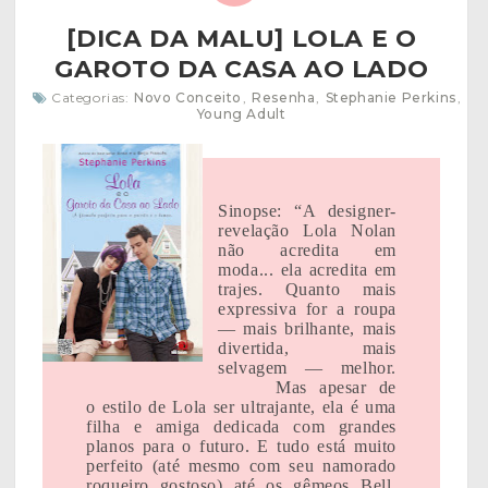
[DICA DA MALU] LOLA E O
GAROTO DA CASA AO LADO
Categorias:
Novo Conceito
,
Resenha
,
Stephanie Perkins
,
Young Adult
Sinopse: “A designer-
revelação Lola Nolan
não acredita em
moda... ela acredita em
trajes. Quanto mais
expressiva for a roupa
— mais brilhante, mais
divertida, mais
selvagem — melhor.
Mas apesar de
o estilo de Lola ser ultrajante, ela é uma
filha e amiga dedicada com grandes
planos para o futuro. E tudo está muito
perfeito (até mesmo com seu namorado
roqueiro gostoso) até os gêmeos Bell,