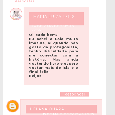
Respostas
MARIA LUÍZA LELIS
24 DE MAIO DE 2017 ÀS
22:56
Oi, tudo bem?
Eu achei a Lola muito
imatura, aí quando não
gosto da protagonista,
tenho dificuldade para
me conectar com a
história. Mas ainda
gostei do livro e espero
gostar mais de Isla e o
final feliz.
Beijos!
Responder
HELANA OHARA
15 DE MAIO DE 2017 ÀS 20:55