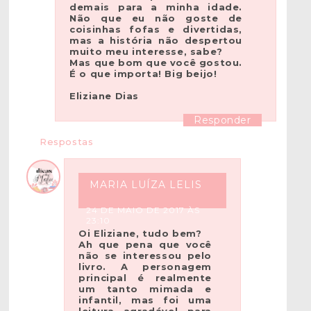
demais para a minha idade.
Não que eu não goste de
coisinhas fofas e divertidas,
mas a história não despertou
muito meu interesse, sabe?
Mas que bom que você gostou.
É o que importa! Big beijo!
Eliziane Dias
Responder
Respostas
MARIA LUÍZA LELIS
24 DE MAIO DE 2017 ÀS
23:10
Oi Eliziane, tudo bem?
Ah que pena que você
não se interessou pelo
livro. A personagem
principal é realmente
um tanto mimada e
infantil, mas foi uma
leitura agradável para