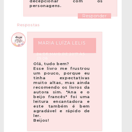
decepcionar com os
personagens.
Responder
Respostas
MARIA LUÍZA LELIS
24 DE MAIO DE 2017 ÀS
23:08
Olá, tudo bem?
Esse livro me frustrou
um pouco, porque eu
tinha expectativas
muito altas, mas ainda
recomendo os livros da
autora sim. "Ana e o
beijo francês" foi uma
leitura encantadora e
este também é bem
agradável e rápido de
ler.
Beijos!