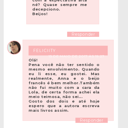
né? Quase sempre me
decepciono.
Beijos!
Responder
FELICIITY
15 DE MAIO DE 2017 ÀS 19:27
Olá!
Pena você não ter sentido o
mesmo envolvimento. Quando
eu li esse, eu gostei. Mas
realmente, Anna e o beijo
francês é bem melhor.Também
não fui muito com a cara da
Lola, de certa forma achei ela
meio teimosa, não sei...
Gosto dos dois e até hoje
espero que a autora escreva
mais livros assim.
Responder