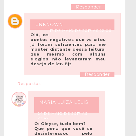
Responder
UNKNOWN
17 DE MAIO DE 2017 ÀS 22:06
Olá, os
pontos negativos que vc citou
já foram suficientes para me
manter distante dessa leitura,
que mesmo com alguns
elogios não levantaram meu
desejo de ler. Bjs
Responder
Respostas
MARIA LUÍZA LELIS
24 DE MAIO DE 2017 ÀS
22:42
Oi Gleyse, tudo bem?
Que pena que você se
desinteressou pelo