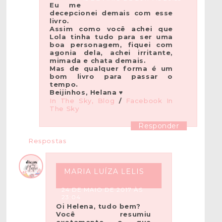
Eu me
decepcionei demais com esse
livro.
Assim como você achei que
Lola tinha tudo para ser uma
boa personagem, fiquei com
agonia dela, achei irritante,
mimada e chata demais.
Mas de qualquer forma é um
bom livro para passar o
tempo.
Beijinhos, Helana ♥
In The Sky, Blog
/
Facebook In
The Sky
Responder
Respostas
MARIA LUÍZA LELIS
24 DE MAIO DE 2017 ÀS
23:04
Oi Helena, tudo bem?
Você resumiu